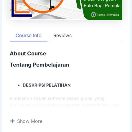
Course Info
Reviews
About Course
Tentang Pembelajaran
DESKRIPSI PELATIHAN
Photoshop adalah software desain grafis yang
digunakan untuk membuat gambar, mengedit foto, dan
desain grafis atau untuk menambahkan efek khusus
pada gambar. Di dunia desain grafis photoshop banyak
Show More
digunakan untuk membuat brosur, spanduk, flyer,