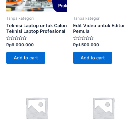
Tanpa kategori
Tanpa kategori
Teknisi Laptop untuk Calon
Edit Video untuk Editor
Teknisi Laptop Profesional
Pemula
Rated
Rated
Rp
6.000.000
Rp
1.500.000
0
0
out
out
of
of
Add to cart
Add to cart
5
5